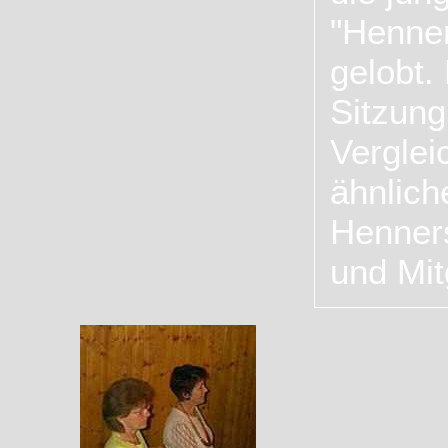
"Henner
gelobt.
Sitzung
Verglei
ähnlich
Henners
und Mit