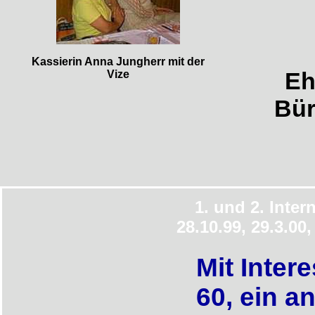
Kassierin Anna Jungherr mit der
Eh
Vize
Bür
1. und 2. Inter
28.10.99, 29.3.00
Mit Inter
60, ein a