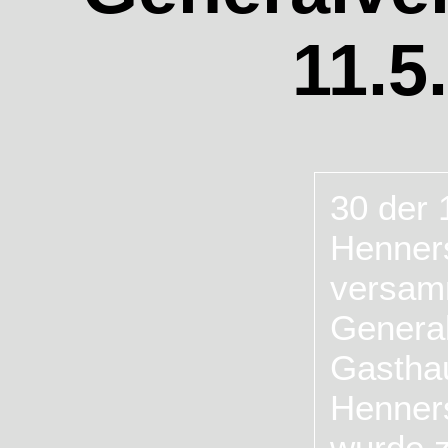
11.5
30 der 
Henners
versamm
Genera
Gasthau
Henners
wurde z