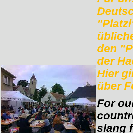
Deutsc
"Platz
üblich
den "P
der Ha
Hier g
über F
For our
countri
slang 