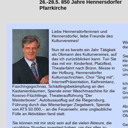
26.-28.5. 850 Jahre Hennersdorfer
Pfarrkirche
Liebe Hennersdorferinnen und
Hennersdorfer, liebe Freunde des
Kulturvereines!
Wir
das
Nun ist es bereits ein Jahr Tätigkeit
als Obmann des Kulturvereines, auf
Sie
das ich zurückblicken kann. Tun Sie
kl
das mit mir: Kinderfest, Platzlfest,
ver
Theaterfahrt nach Brünn, Messe in
Und
der Hofburg, Hennersdorfer
un
Kulturnachrichten, Chor "Sing mit",
InternetPräsentation, Kathreintanz,
Ich
Faschingsgschnas, Schädlingsbekämpfung an den
is
Kastanienbäumen, Spende einer Waschmaschine für die
Gru
Kosovo-Flüchtlinge, Theateraufführung "Der
un
Meisterboxer", Autobusausflug auf die Riegersburg,
Führung durch das Wienerberger Ziegelwerk, Spende
Abs
von ATS 50.000,-- an die Feuerwehr, eine unglaubliche
un
Fülle an Aktivitäten fand statt.
Ob
Sie können mit mir stolz sein auf die vielen Akteure, die
Ge
unzählige Stunden investiert haben, um das alles zu