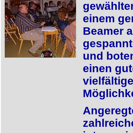
gewählte
einem ge
Beamer a
gespannt
und boten
einen gut
vielfälti
Möglichke
Angeregt
zahlreich