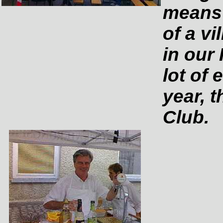
means 
of a vi
in our
lot of 
year, t
Club.