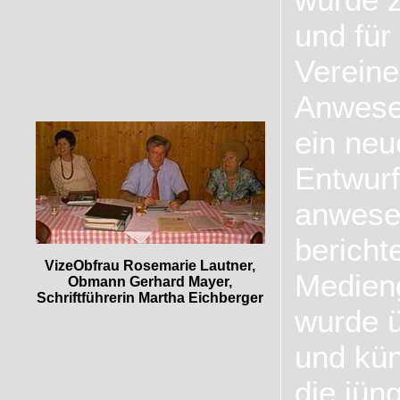
und für
Vereine
Anwese
ein neu
Entwurf
anwese
berichte
VizeObfrau Rosemarie Lautner,
Medieng
Obmann Gerhard Mayer,
Schriftführerin Martha Eichberger
wurde 
und künf
die jün