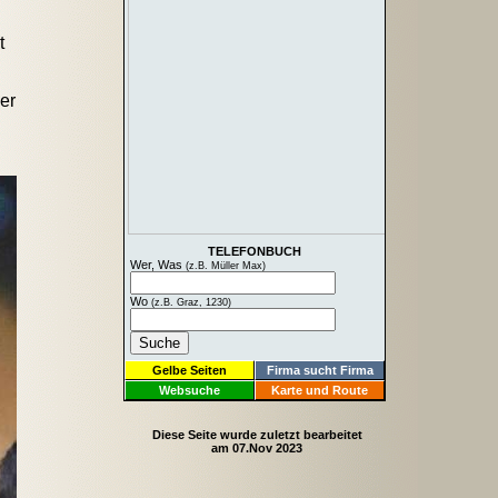
t
er
TELEFONBUCH
Wer, Was
(z.B. Müller Max)
Wo
(z.B. Graz, 1230)
Gelbe Seiten
Firma sucht Firma
Websuche
Karte und Route
Diese Seite wurde zuletzt bearbeitet
am 07.Nov 2023