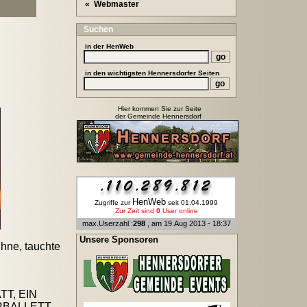
« Webmaster
Suchen
in der
HenWeb
in den wichtigsten Hennersdorfer Seiten
Hier kommen Sie zur Seite
der Gemeinde Hennersdorf
HenWeb
Zugriffe zur
seit 01.04.1999
Zur Zeit sind
0
User online
max.Userzahl :
298
, am 19.Aug 2013 - 18:37
Unsere Sponsoren
hne, tauchte
TT, EIN
ERBALLETT