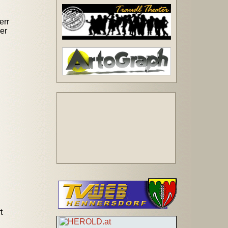
err
er
t