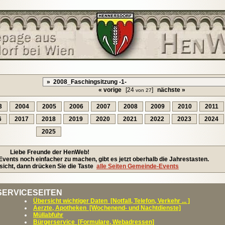
« vorige
[24
]
nächste »
von 27
3
2004
2005
2006
2007
2008
2009
2010
2011
6
2017
2018
2019
2020
2021
2022
2023
2024
2025
Liebe Freunde der HenWeb!
ents noch einfacher zu machen, gibt es jetzt oberhalb die Jahrestasten.
icht, dann drücken Sie die Taste
alle Seiten Gemeinde-Events
SERVICESEITEN
Übersicht wichtiger Daten [Notfall, Telefon, Verkehr ... ]
Aerzte, Apotheken [Wochenend- und Nachtdienste]
Müllabfuhr
Bürgerservice [Formulare, Webadressen]