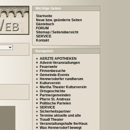
Wichtige Seiten
Startseite
Neue bzw. geänderte Seiten
Gästebuch
FORUM
Sitemap / Seitenübersicht
SERVICE
Kontakt
Navigation
« AERZTE APOTHEKEN
¤ Advent-Veranstaltungen
« Feuerwehr
« Firmenbesuche
¤ Gemeinde-Events
« Hennersdorfer rundherum
¤ Kulturverein
« Martha Theater Kulturverein
« Ortsgeschichte
¤ Partnergemeinden
« Pfarre St. Andreas
¤ Politische Parteien
« SERVICE
« Sicherheitspartner
« Termine aktuelle und alte
« Traudl Theater
« Veranstaltungshalle 9erHaus
¤ Was Hennersdorf bewegt