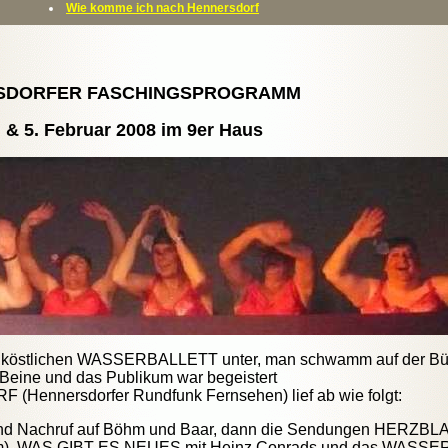
Wie komme ich nach Hennersdorf
RSDORFER FASCHINGSPROGRAMM
 4. & 5. Februar 2008 im 9er Haus
im köstlichen WASSERBALLETT unter, man schwamm auf der Bü
e Beine und das Publikum war begeistert
F (Hennersdorfer Rundfunk Fernsehen) lief ab wie folgt:
 und Nachruf auf Böhm und Baar, dann die Sendungen HERZBLA
), WAS GIBT ES NEUES mit Heinz Conrads und das WASS