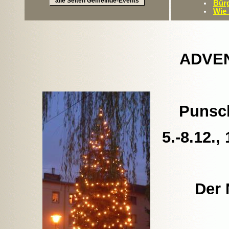
alle Seiten Gemeinde-Events
Bürg
Wie
ADVE
Punsc
5.-8.12.,
Der 