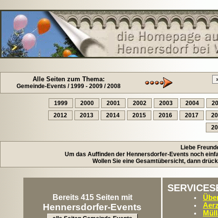
Alle Seiten zum Thema:
Gemeinde-Events / 1999 - 2009 / 2008
1999
2000
2001
2002
2003
2004
2
2012
2013
2014
2015
2016
2017
20
20
Liebe Freund
Um das Auffinden der Hennersdorfer-Events noch einfac
Wollen Sie eine Gesamtübersicht, dann drück
SERVICES
Bereits 415 Seiten mit
Über
Aerz
Hennersdorfer-Events
Müll