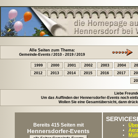
Alle Seiten zum Thema:
Gemeinde-Events / 2010 - 2019 / 2019
1999
2000
2001
2002
2003
2004
2
2012
2013
2014
2015
2016
2017
20
20
Liebe Freund
Um das Auffinden der Hennersdorfer-Events noch einfac
Wollen Sie eine Gesamtübersicht, dann drück
SERVICES
Bereits 415 Seiten mit
Über
Aerz
Hennersdorfer-Events
Müll