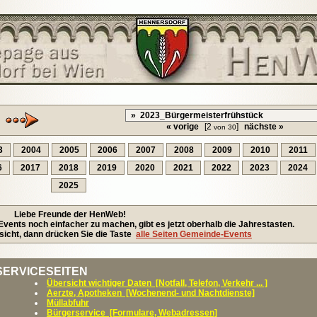
« vorige
[2
]
nächste »
von 30
3
2004
2005
2006
2007
2008
2009
2010
2011
6
2017
2018
2019
2020
2021
2022
2023
2024
2025
Liebe Freunde der HenWeb!
ents noch einfacher zu machen, gibt es jetzt oberhalb die Jahrestasten.
icht, dann drücken Sie die Taste
alle Seiten Gemeinde-Events
SERVICESEITEN
Übersicht wichtiger Daten [Notfall, Telefon, Verkehr ... ]
Aerzte, Apotheken [Wochenend- und Nachtdienste]
Müllabfuhr
Bürgerservice [Formulare, Webadressen]