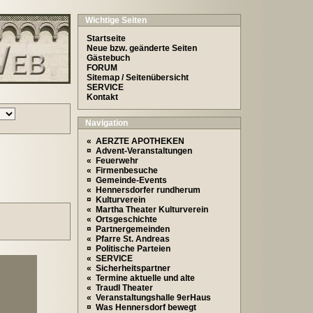
Wichtige Seiten
Startseite
Neue bzw. geänderte Seiten
Gästebuch
FORUM
Sitemap / Seitenübersicht
SERVICE
Kontakt
Navigation
« AERZTE APOTHEKEN
¤ Advent-Veranstaltungen
« Feuerwehr
« Firmenbesuche
¤ Gemeinde-Events
« Hennersdorfer rundherum
¤ Kulturverein
« Martha Theater Kulturverein
« Ortsgeschichte
¤ Partnergemeinden
« Pfarre St. Andreas
¤ Politische Parteien
« SERVICE
« Sicherheitspartner
« Termine aktuelle und alte
« Traudl Theater
« Veranstaltungshalle 9erHaus
¤ Was Hennersdorf bewegt