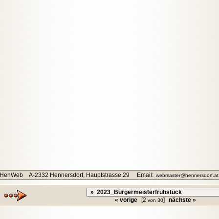
HenWeb A-2332 Hennersdorf, Hauptstrasse 29 Email:
webmaster@hennersdorf.at
« vorige
[2
]
nächste »
von 30