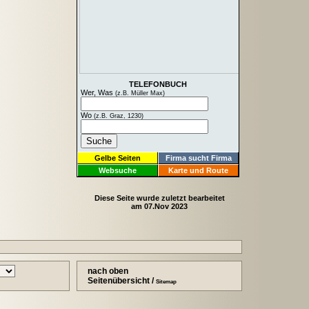
TELEFONBUCH
Wer, Was
(z.B. Müller Max)
Wo
(z.B. Graz, 1230)
Gelbe Seiten
Firma sucht Firma
Websuche
Karte und Route
Diese Seite wurde zuletzt bearbeitet
am 07.Nov 2023
nach oben
Seitenübersicht /
Sitemap