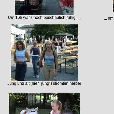
Um 16h war's noch beschaulich ruhig ....
... u
Jung und alt (hier "jung") strömten herbei