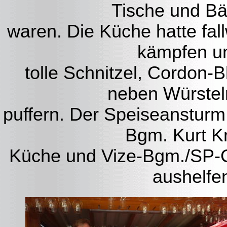
Tische und Bä
waren. Die Küche hatte fal
kämpfen u
tolle Schnitzel, Cordon-
neben Würsteln
puffern. Der Speiseanstur
Bgm. Kurt K
Küche und Vize-Bgm./SP-Ch
aushelfe