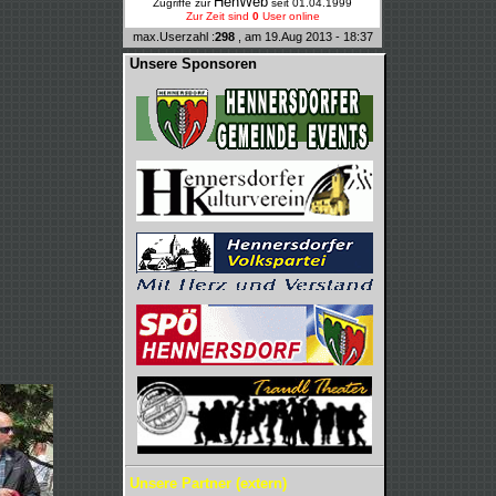
HenWeb
Zugriffe zur
seit 01.04.1999
Zur Zeit sind
0
User online
max.Userzahl :
298
, am 19.Aug 2013 - 18:37
Unsere Sponsoren
Unsere Partner (extern)