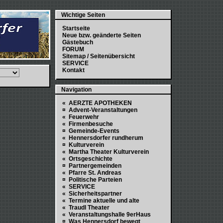
Wichtige Seiten
Startseite
Neue bzw. geänderte Seiten
Gästebuch
FORUM
Sitemap / Seitenübersicht
SERVICE
Kontakt
Navigation
« AERZTE APOTHEKEN
¤ Advent-Veranstaltungen
« Feuerwehr
« Firmenbesuche
¤ Gemeinde-Events
« Hennersdorfer rundherum
¤ Kulturverein
« Martha Theater Kulturverein
« Ortsgeschichte
¤ Partnergemeinden
« Pfarre St. Andreas
¤ Politische Parteien
« SERVICE
« Sicherheitspartner
« Termine aktuelle und alte
« Traudl Theater
« Veranstaltungshalle 9erHaus
¤ Was Hennersdorf bewegt