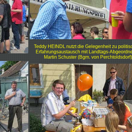
Teddy HEINDL nutzt die Gelegenheit zu politi
Erfahrungsaustausch mit Landtags-Abgeordn
Martin Schuster (Bgm. von Perchtoldsdorf)