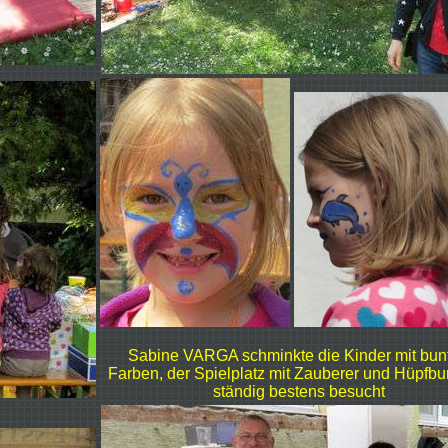
Sabine VARGA schminkte die Kinder mit bun
Farben, der Spielplatz mit Zauberer und Hüpfbu
ständig bestens besucht