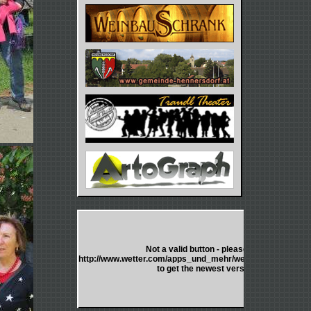
Not a valid button - please go to
http://www.wetter.com/apps_und_mehr/website/homepagew
to get the newest version.