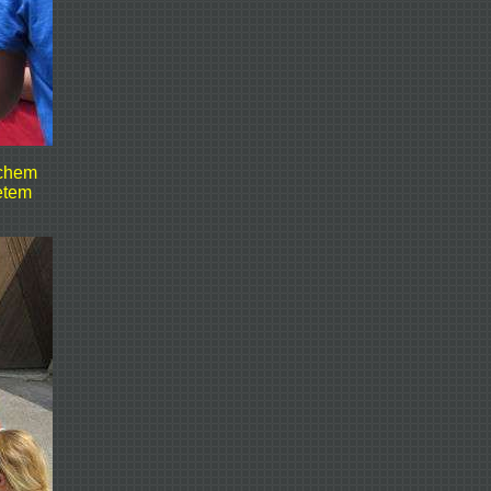
schem
etem