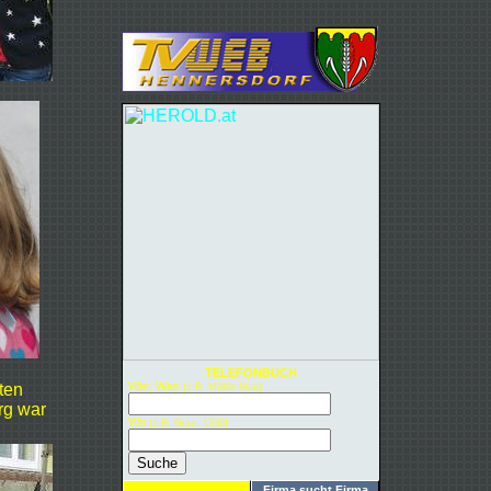
TELEFONBUCH
Wer, Was
ten
(z.B. Müller Max)
rg war
Wo
(z.B. Graz, 1230)
Gelbe Seiten
Firma sucht Firma