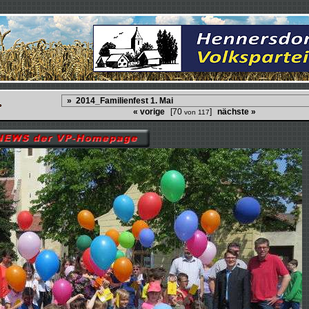
« vorige
[70
]
nächste »
von 117