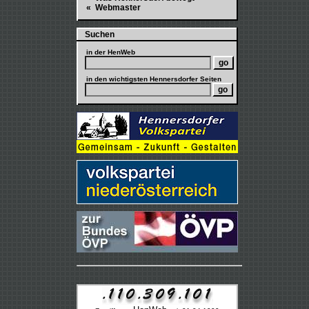
« Webmaster
Suchen
in der
HenWeb
in den wichtigsten Hennersdorfer Seiten