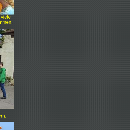
 viele
ommen.
rn.